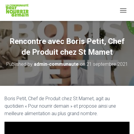
T
O
G
G
L
Rencontre avec Boris Petit, Chef
E
N
de Produit chez St Mamet
A
V
Published by
admin-communaute
on
21 septembre 2021
I
G
A
T
I
O
Boris Petit, Chef de Produit chez St Mamet, agit au
N
quotidien « Pour nourrir demain » et propose ainsi une
meilleure alimentation au plus grand nombre.