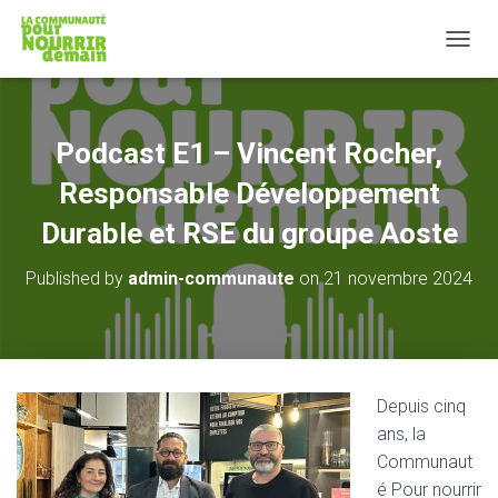
T
O
G
G
L
Podcast E1 – Vincent Rocher,
E
N
Responsable Développement
A
V
Durable et RSE du groupe Aoste
I
G
Published by
admin-communaute
on
21 novembre 2024
A
T
I
O
N
Depuis cinq
ans, la
Communaut
é Pour nourrir