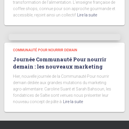
transformation de l’alimentation. L’enseigne française de
coffee shops, connue pour son approche gourmande et
accessible, rejoint ainsi un collectif
Lire la suite
COMMUNAUTÉ POUR NOURRIR DEMAIN
Journée Communauté Pour nourrir
demain : les nouveaux marketing
Hier, nouvelle journée de la Communauté Pour nourrir
demain dédiée aux grandes mutations du marketing
agro-alimentaire. Caroline Suant et Sarah Bahsoun, les
fondatrices de Saltie sont venues nous présenter leur
nouveau concept de pâte à
Lire la suite