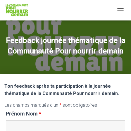
T
O
G
G
L
Feedback journée thématique de la
E
N
Communauté Pour nourrir demain
A
V
I
G
A
T
Ton feedback après ta participation à la journée
I
O
thématique de la Communauté Pour nourrir demain.
N
Les champs marqués d’un
*
sont obligatoires
Prénom Nom
*