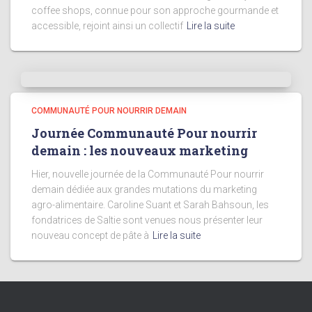
coffee shops, connue pour son approche gourmande et
accessible, rejoint ainsi un collectif
Lire la suite
COMMUNAUTÉ POUR NOURRIR DEMAIN
Journée Communauté Pour nourrir
demain : les nouveaux marketing
Hier, nouvelle journée de la Communauté Pour nourrir
demain dédiée aux grandes mutations du marketing
agro-alimentaire. Caroline Suant et Sarah Bahsoun, les
fondatrices de Saltie sont venues nous présenter leur
nouveau concept de pâte à
Lire la suite