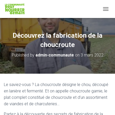
T
O
G
G
L
Découvrez la fabrication de la
E
N
choucroute
A
V
Published by
admin-communaute
on
3 mars 2022
I
G
A
T
I
O
Le saviez-vous ? La choucroute désigne le chou, découpé
N
en lanière et fermenté. Et on appelle choucroute garnie, le
plat complet constitué de choucroute et d’un assortiment
de viandes et de charcuteries…
Partez à la découverte des secrets de fabrication de la