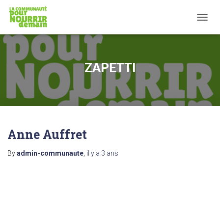
TOGG
NAVIG
ZAPETTI
Anne Auffret
By
admin-communaute
,
il y a
3 ans