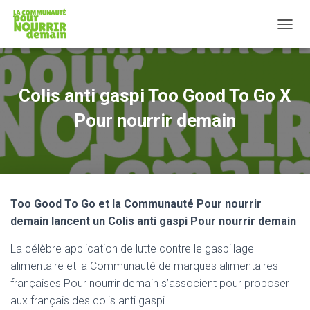
T
O
G
G
L
Colis anti gaspi Too Good To Go X
E
N
Pour nourrir demain
A
V
I
G
A
T
Too Good To Go et la Communauté Pour nourrir
I
O
demain lancent un Colis anti gaspi Pour nourrir demain
N
La célèbre application de lutte contre le gaspillage
alimentaire et la Communauté de marques alimentaires
françaises Pour nourrir demain s’associent pour proposer
aux français des colis anti gaspi.